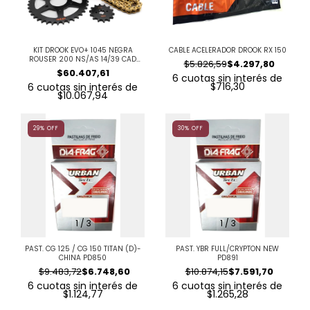
KIT DROOK EVO+ 1045 NEGRA
CABLE ACELERADOR DROOK RX 150
ROUSER 200 NS/AS 14/39 CAD
$5.826,59
$4.297,80
DORADA 520HX108
$60.407,61
6
cuotas sin interés de
$716,30
6
cuotas sin interés de
$10.067,94
29
%
OFF
30
%
OFF
1
/
3
1
/
3
PAST. CG 125 / CG 150 TITAN (D)-
PAST. YBR FULL/CRYPTON NEW
CHINA PD850
PD891
$9.483,72
$6.748,60
$10.874,15
$7.591,70
6
cuotas sin interés de
6
cuotas sin interés de
$1.124,77
$1.265,28