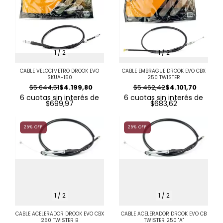
1
/
2
1
/
2
CABLE VELOCIMETRO DROOK EVO
CABLE EMBRAGUE DROOK EVO CBX
SKUA-150
250 TWISTER
$5.644,51
$4.199,80
$5.462,42
$4.101,70
6
cuotas sin interés de
6
cuotas sin interés de
$699,97
$683,62
25
%
OFF
25
%
OFF
1
/
2
1
/
2
CABLE ACELERADOR DROOK EVO CBX
CABLE ACELERADOR DROOK EVO CB
250 TWISTER B
TWISTER 250 "A"