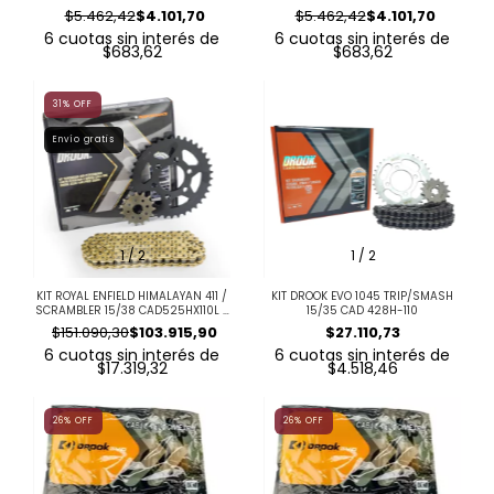
$5.462,42
$4.101,70
$5.462,42
$4.101,70
6
cuotas sin interés de
6
cuotas sin interés de
$683,62
$683,62
31
%
OFF
Envío gratis
1
/
2
1
/
2
KIT ROYAL ENFIELD HIMALAYAN 411 /
KIT DROOK EVO 1045 TRIP/SMASH
SCRAMBLER 15/38 CAD525HX110L X
15/35 CAD 428H-110
´RING
$151.090,30
$103.915,90
$27.110,73
6
cuotas sin interés de
6
cuotas sin interés de
$17.319,32
$4.518,46
26
%
OFF
26
%
OFF