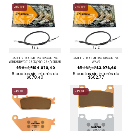
28
%
OFF
27
%
OFF
1
/
2
1
/
2
CABLE VELOCIMETRO DROOK EVO
CABLE VELOCIMETRO DROOK EVO
YBR125B/YBR125ED/YBR125K/YBR125
WAVE
$5.644,51
$4.070,40
$5.462,42
$3.976,60
6
cuotas sin interés de
6
cuotas sin interés de
$678,40
$662,77
34
%
OFF
34
%
OFF