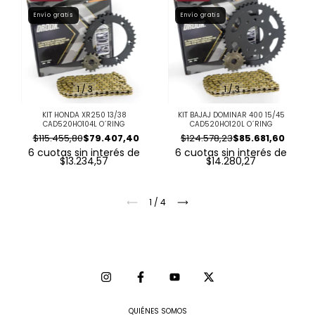
Envío gratis
Envío gratis
1
/
3
1
/
3
KIT HONDA XR250 13/38
KIT BAJAJ DOMINAR 400 15/45
CAD520HO104L O´RING
CAD520HO120L O´RING
$115.455,80
$79.407,40
$124.578,23
$85.681,60
6
cuotas sin interés de
6
cuotas sin interés de
$13.234,57
$14.280,27
1
/
4
QUIÉNES SOMOS