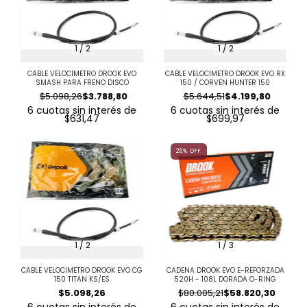
1
/
2
1
/
2
CABLE VELOCIMETRO DROOK EVO
CABLE VELOCIMETRO DROOK EVO RX
SMASH PARA FRENO DISCO
150 / CORVEN HUNTER 150
$5.098,26
$3.788,80
$5.644,51
$4.199,80
6
cuotas sin interés de
6
cuotas sin interés de
$631,47
$699,97
26
%
OFF
1
/
2
1
/
3
CABLE VELOCIMETRO DROOK EVO CG
CADENA DROOK EVO E-REFORZADA
150 TITAN KS/ES
520H - 108L DORADA O-RING
$5.098,26
$80.005,21
$58.820,30