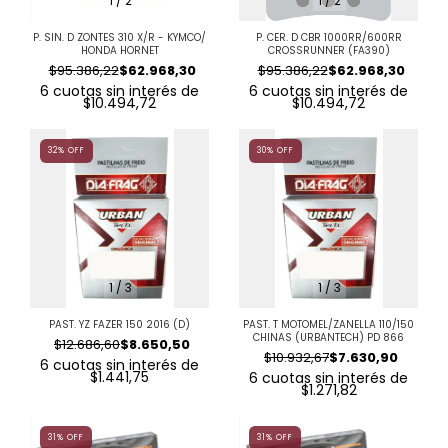
1
/
2
1
/
2
P. SIN. D ZONTES 310 X/R - KYMCO/
P. CER. D CBR 1000RR/600RR
HONDA HORNET
CROSSRUNNER (FA390)
$95.386,22
$62.968,30
$95.386,22
$62.968,30
6
cuotas sin interés de
6
cuotas sin interés de
$10.494,72
$10.494,72
32
%
OFF
30
%
OFF
1
/
3
1
/
3
PAST. YZ FAZER 150 2016 (D)
PAST. T MOTOMEL/ZANELLA 110/150
CHINAS (URBANTECH) PD 866
$12.686,60
$8.650,50
$10.932,67
$7.630,90
6
cuotas sin interés de
$1.441,75
6
cuotas sin interés de
$1.271,82
31
%
OFF
31
%
OFF