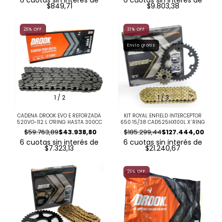
6
cuotas sin interés de
6
cuotas sin interés de
$849,71
$9.803,38
26
%
OFF
31
%
OFF
Envío gratis
1
/
2
1
/
3
CADENA DROOK EVO E REFORZADA
KIT ROYAL ENFIELD INTERCEPTOR
520VO-112 L O'RING HASTA 300CC
650 15/38 CAD525HX100L X´RING
$59.763,89
$43.938,80
$185.299,44
$127.444,00
6
cuotas sin interés de
6
cuotas sin interés de
$7.323,13
$21.240,67
26
%
OFF