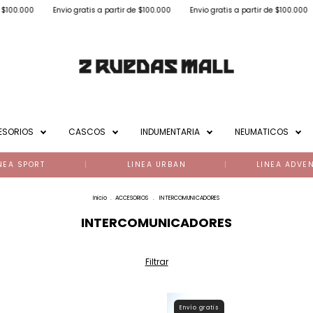
Envio gratis a partir de $100.000
Envio gratis a partir de $100.000
Envio grati
ESORIOS
CASCOS
INDUMENTARIA
NEUMATICOS
NEA SPORT
LINEA URBAN
LINEA ADVE
Inicio
.
ACCESORIOS
.
INTERCOMUNICADORES
INTERCOMUNICADORES
Filtrar
Envío gratis