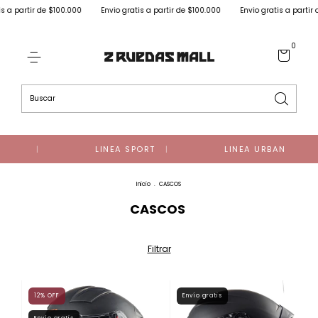
r de $100.000
Envio gratis a partir de $100.000
Envio gratis a partir de $100.0
0
LINEA SPORT
LINEA URBAN
Inicio
.
CASCOS
CASCOS
Filtrar
12
%
OFF
Envío gratis