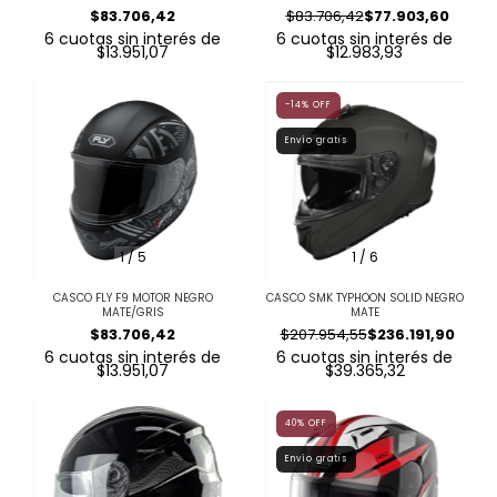
$83.706,42
$83.706,42
$77.903,60
6
cuotas sin interés de
6
cuotas sin interés de
$13.951,07
$12.983,93
-14
%
OFF
Envío gratis
1
/
5
1
/
6
CASCO FLY F9 MOTOR NEGRO
CASCO SMK TYPHOON SOLID NEGRO
MATE/GRIS
MATE
$83.706,42
$207.954,55
$236.191,90
6
cuotas sin interés de
6
cuotas sin interés de
$13.951,07
$39.365,32
40
%
OFF
Envío gratis