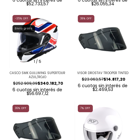
6
cuotas sin interés de
6
cuotas sin interés de
$52.733,57
$26.055,34
-35
%
OFF
36
%
OFF
Envío gratis
1
/
5
CASCO SMK GULLWING SUPERTOUR
VISOR DROSTAV TROOPER TINTED
AZUL/ROJO
$23.063,57
$14.817,20
$252.909,09
$340.182,70
6
cuotas sin interés de
$2.469,53
6
cuotas sin interés de
$56.697,12
36
%
OFF
7
%
OFF