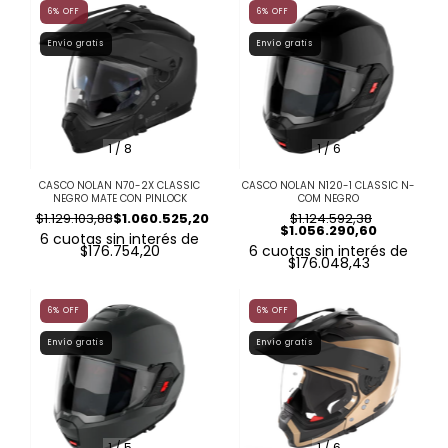
6
%
OFF
6
%
OFF
Envío gratis
Envío gratis
1
/
8
1
/
6
CASCO NOLAN N70-2X CLASSIC
CASCO NOLAN N120-1 CLASSIC N-
NEGRO MATE CON PINLOCK
COM NEGRO
$1.129.103,88
$1.060.525,20
$1.124.592,38
$1.056.290,60
6
cuotas sin interés de
$176.754,20
6
cuotas sin interés de
$176.048,43
6
%
OFF
6
%
OFF
Envío gratis
Envío gratis
1
/
5
1
/
6