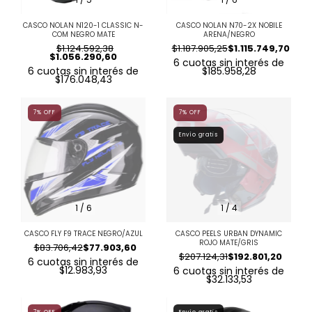
CASCO NOLAN N120-1 CLASSIC N-
CASCO NOLAN N70-2X NOBILE
COM NEGRO MATE
ARENA/NEGRO
$1.124.592,38
$1.187.905,25
$1.115.749,70
$1.056.290,60
6
cuotas sin interés de
6
cuotas sin interés de
$185.958,28
$176.048,43
7
%
OFF
7
%
OFF
Envío gratis
1
/
6
1
/
4
CASCO FLY F9 TRACE NEGRO/AZUL
CASCO PEELS URBAN DYNAMIC
ROJO MATE/GRIS
$83.706,42
$77.903,60
$207.124,31
$192.801,20
6
cuotas sin interés de
$12.983,93
6
cuotas sin interés de
$32.133,53