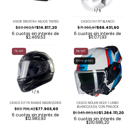
1
/
5
VISOR DROSTAV HELIOS TINTED
CASCO FLY F17 BLANCO
$23.063,57
$14.817,20
$71.360,97
$66.431,60
6
cuotas sin interés de
6
cuotas sin interés de
$2.469,53
$11.071,93
7
%
OFF
6
%
OFF
Envío gratis
1
/
6
1
/
7
CASCO FLY F9 RANGE NEGRO/GRIS
CASCO NOLAN N120-1 LINEO
BLANCO/AZUL CON PINLOCK
$83.706,42
$77.903,60
$1.345.863,62
$1.264.111,20
6
cuotas sin interés de
$12.983,93
6
cuotas sin interés de
$210.685,20