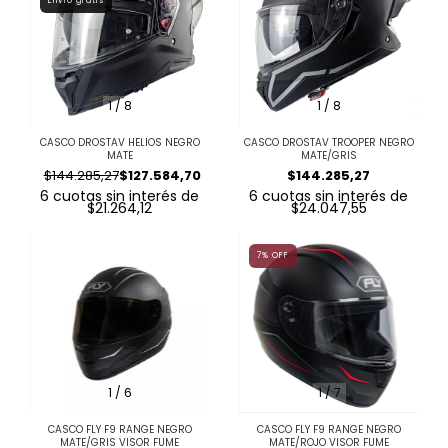
Envío gratis
1
/
8
1
/
8
CASCO DROSTAV HELIOS NEGRO
CASCO DROSTAV TROOPER NEGRO
MATE
MATE/GRIS
$144.285,27
$127.584,70
$144.285,27
6
cuotas sin interés de
6
cuotas sin interés de
$21.264,12
$24.047,55
7
%
OFF
1
/
6
1
/
7
CASCO FLY F9 RANGE NEGRO
CASCO FLY F9 RANGE NEGRO
MATE/GRIS VISOR FUME
MATE/ROJO VISOR FUME