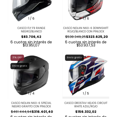
1
/
6
1
/
6
CASCO FLY F9 RANGE
CASCO NOLAN N60-6 DOWNSHIFT
NEGRO/BLANCO
ROJO/BLANCO CON PINLOCK
$83.706,42
$538.349,25
$323.625,20
6
cuotas sin interés de
6
cuotas sin interés de
$13.951,07
$53.937,53
31
%
OFF
Envío gratis
Envío gratis
1
/
4
1
/
5
CASCO NOLAN N60-6 SPECIAL
CASCO DROSTAV HELIOS CIRCUIT
NEGRO GRAFITO CON PINLOCK
WHITE AZUL/ROJO
$461.444,94
$316.401,40
$156.332,02