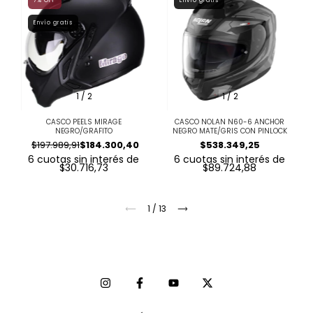
7
%
OFF
Envío gratis
Envío gratis
1
/
2
1
/
2
CASCO PEELS MIRAGE
CASCO NOLAN N60-6 ANCHOR
NEGRO/GRAFITO
NEGRO MATE/GRIS CON PINLOCK
$197.989,91
$184.300,40
$538.349,25
6
cuotas sin interés de
6
cuotas sin interés de
$30.716,73
$89.724,88
1
/
13