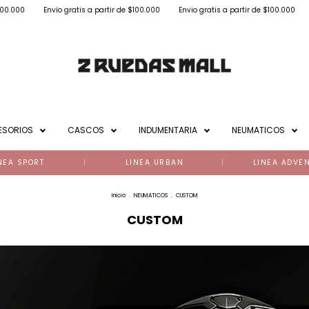
atis a partir de $100.000
Envio gratis a partir de $100.000
Envio gratis a part
ESORIOS
CASCOS
INDUMENTARIA
NEUMATICOS
NEA SPORT
LINEA URBAN
LINEA ADVE
Inicio
.
NEUMATICOS
.
CUSTOM
CUSTOM