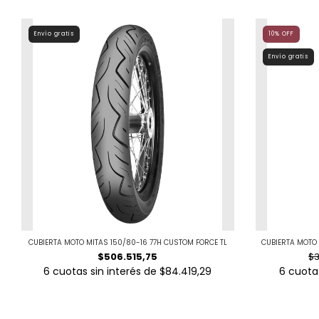
Envío gratis
10
%
OFF
Envío gratis
CUBIERTA MOTO MITAS 150/80-16 77H CUSTOM FORCE TL
CUBIERTA MOTO 
$506.515,75
$3
6
cuotas sin interés de
$84.419,29
6
cuotas