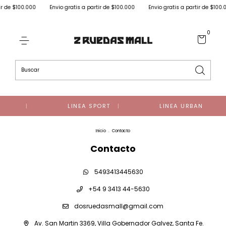
0.000
Envio gratis a partir de $100.000
Envio gratis a partir de $100.000
E
0
LINEA SPORT
LINEA URBAN
Inicio
.
Contacto
Contacto
5493413445630
+54 9 3413 44-5630
dosruedasmall@gmail.com
Av. San Martin 3369, Villa Gobernador Galvez, Santa Fe.