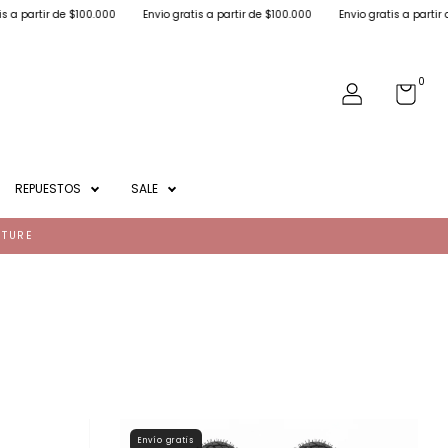
000
Envio gratis a partir de $100.000
Envio gratis a partir de $100.000
Env
0
REPUESTOS
SALE
NTURE
Envío gratis