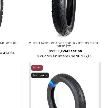
 ENDURO TRAIL+
CUBIERTA MOTO DROOK EVO 80/100-14 49P TT 6PR CHEETAH
STREET (77C)
$63.581,15
$41.862,50
4.424,54
6
cuotas sin interés de
$6.977,08
1
%
OFF
Envío gratis