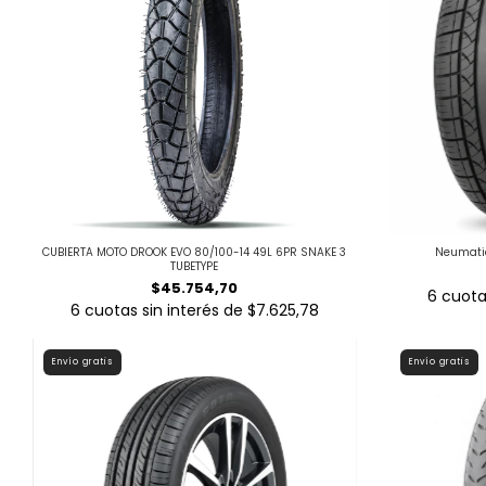
CUBIERTA MOTO DROOK EVO 80/100-14 49L 6PR SNAKE 3
Neumatic
TUBETYPE
$45.754,70
6
cuota
6
cuotas sin interés de
$7.625,78
Envío gratis
Envío gratis