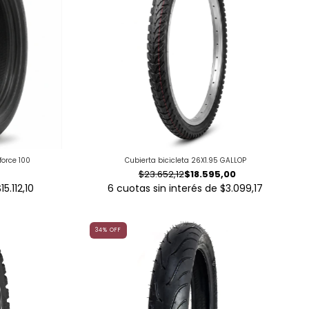
force 100
Cubierta bicicleta 26X1.95 GALLOP
$23.652,12
$18.595,00
15.112,10
6
cuotas sin interés de
$3.099,17
34
%
OFF