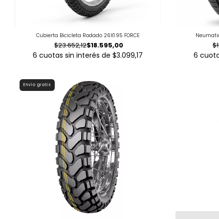
Cubierta Bicicleta Rodado 26X1.95 FORCE
Neumatic
$23.652,12
$18.595,00
$1
6
cuotas sin interés de
$3.099,17
6
cuota
Envío gratis