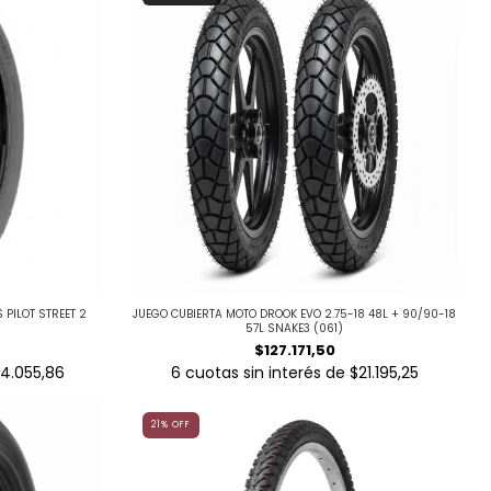
 PILOT STREET 2
JUEGO CUBIERTA MOTO DROOK EVO 2.75-18 48L + 90/90-18
57L SNAKE3 (061)
$127.171,50
4.055,86
6
cuotas sin interés de
$21.195,25
21
%
OFF