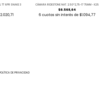
 TT 6PR SNAKE 3
CÁMARA RIDESTONE NAT. 2.50*2,75-17 75MM -X25
$6.568,64
12.020,71
6
cuotas sin interés de
$1.094,77
POLÍTICA DE PRIVACIDAD