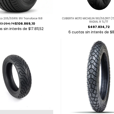
o 205/55R16 91V Transforce 168
CUBIERTA MOTO MICHELIN 180/55ZR17 (7
RADIAL R TL/TT
13.294,74
$106.869,10
$497.834,72
s sin interés de
$17.811,52
6
cuotas sin interés de
$8