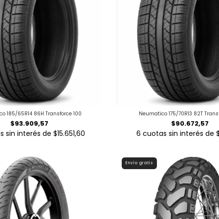
o 185/65R14 86H Transforce 100
Neumatico 175/70R13 82T Trans
$93.909,57
$90.672,57
s sin interés de
$15.651,60
6
cuotas sin interés de
$
Envío gratis