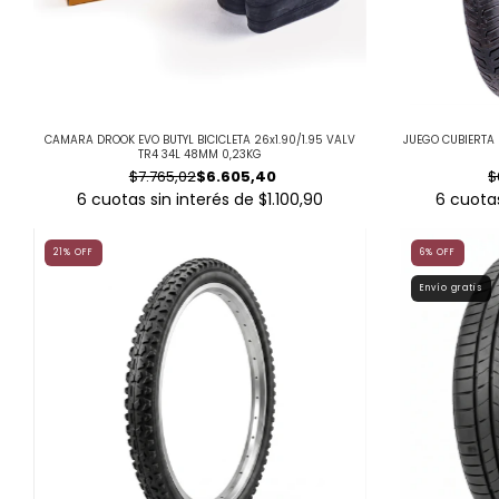
CAMARA DROOK EVO BUTYL BICICLETA 26x1.90/1.95 VALV
JUEGO CUBIERTA 
TR4 34L 48MM 0,23KG
$7.765,02
$6.605,40
$
6
cuotas sin interés de
$1.100,90
6
cuotas
21
%
OFF
6
%
OFF
Envío gratis