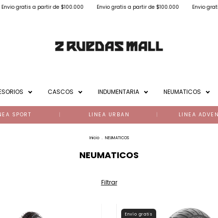
ir de $100.000
Envio gratis a partir de $100.000
Envio gratis a partir de $100.
ESORIOS
CASCOS
INDUMENTARIA
NEUMATICOS
NEA SPORT
LINEA URBAN
LINEA ADVE
Inicio
.
NEUMATICOS
NEUMATICOS
Filtrar
Envío gratis