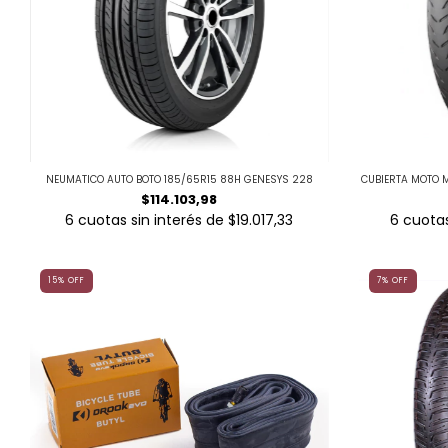
NEUMATICO AUTO BOTO 185/65R15 88H GENESYS 228
CUBIERTA MOTO MI
$114.103,98
6
cuotas sin interés de
$19.017,33
6
cuotas
15
%
OFF
7
%
OFF