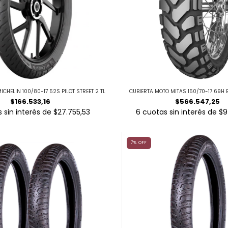
CHELIN 100/80-17 52S PILOT STREET 2 TL
CUBIERTA MOTO MITAS 150/70-17 69H
$166.533,16
$566.547,25
 sin interés de
$27.755,53
6
cuotas sin interés de
$9
7
%
OFF