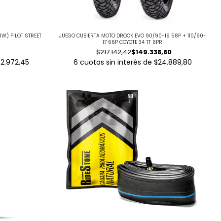
3W) PILOT STREET
JUEGO CUBIERTA MOTO DROOK EVO 90/90-19 58P + 110/90-
17 66P COYOTE 34 TT 6PR
$217.142,42
$149.338,80
2.972,45
6
cuotas sin interés de
$24.889,80