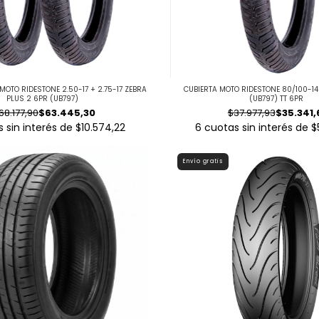
MOTO RIDESTONE 2.50-17 + 2.75-17 ZEBRA
CUBIERTA MOTO RIDESTONE 80/100-14
PLUS 2 6PR (UB797)
(UB797) TT 6PR
68.177,90
$63.445,30
$37.977,93
$35.341,
 sin interés de
$10.574,22
6
cuotas sin interés de
$
Envío gratis