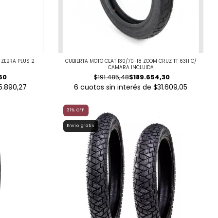
 ZEBRA PLUS 2
CUBIERTA MOTO CEAT 130/70-18 ZOOM CRUZ TT 63H C/
CAMARA INCLUIDA
60
$191.485,48
$189.654,30
5.890,27
6
cuotas sin interés de
$31.609,05
31
%
OFF
Envío gratis