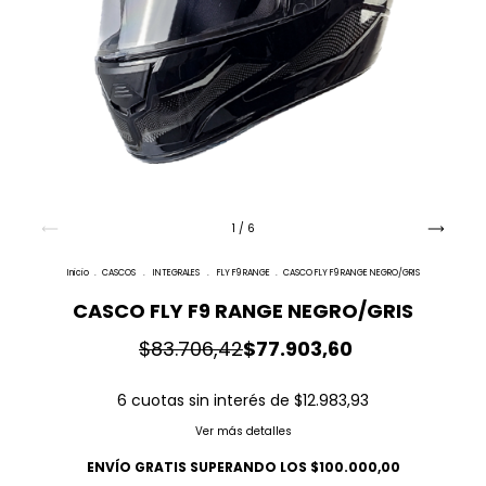
1
/
6
Inicio
.
CASCOS
.
INTEGRALES
.
FLY F9 RANGE
.
CASCO FLY F9 RANGE NEGRO/GRIS
CASCO FLY F9 RANGE NEGRO/GRIS
$83.706,42
$77.903,60
6
cuotas sin interés de
$12.983,93
Ver más detalles
ENVÍO GRATIS
SUPERANDO LOS
$100.000,00