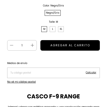
Color:
Negro/Gris
Negro/Gris
Talle:
M
M
L
XL
Cambiar CP
Entregas para el CP:
Medios de envío
Calcular
No sé mi código postal
CASCO F-9 RANGE
Integral urbano con estética marcada y una construcción pensada para