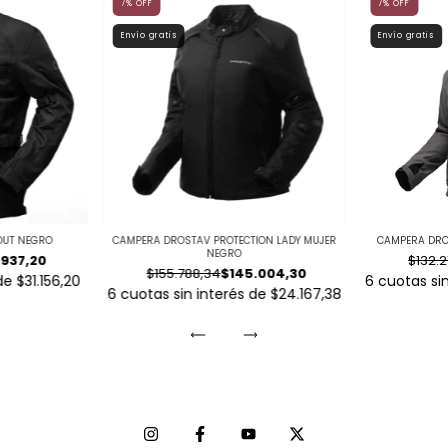
7
%
OFF
7
%
OFF
Envío gratis
Envío gratis
OUT NEGRO
CAMPERA DROSTAV PROTECTION LADY MUJER
CAMPERA DRO
NEGRO
.937,20
$132.2
$155.788,34
$145.004,30
 de
$31.156,20
6
cuotas si
6
cuotas sin interés de
$24.167,38