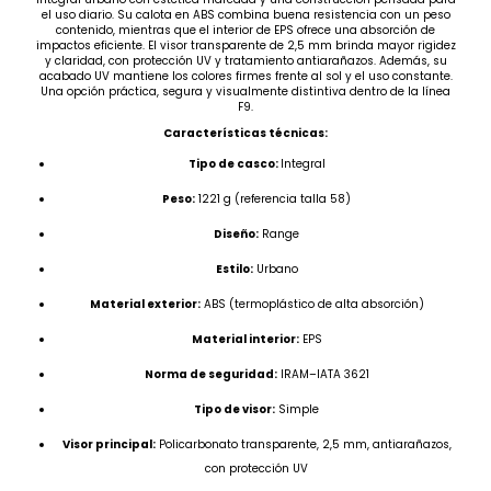
el uso diario. Su calota en ABS combina buena resistencia con un peso
contenido, mientras que el interior de EPS ofrece una absorción de
impactos eficiente. El visor transparente de 2,5 mm brinda mayor rigidez
y claridad, con protección UV y tratamiento antiarañazos. Además, su
acabado UV mantiene los colores firmes frente al sol y el uso constante.
Una opción práctica, segura y visualmente distintiva dentro de la línea
F9.
Características técnicas:
Tipo de casco:
Integral
Peso:
1221 g (referencia talla 58)
Diseño:
Range
Estilo:
Urbano
Material exterior:
ABS (termoplástico de alta absorción)
Material interior:
EPS
Norma de seguridad:
IRAM–IATA 3621
Tipo de visor:
Simple
Visor principal:
Policarbonato transparente, 2,5 mm, antiarañazos,
con protección UV