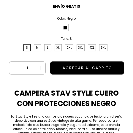
ENVÍO GRATIS
Color:
Negro
Talle:
S
S
M
L
XL
2XL
3XL
4XL
5XL
CAMPERA STAV STYLE CUERO
CON PROTECCIONES NEGRO
La Stav Style 1 es una campera de cuero vacuno que fusiona un diseño
deportivo con una estética vintage de alta gama.
Pensada para el
motociclista que busca elegancia y seguridad extrema,
esta prenda
ofrece un calce entallado y técnico,
ideal para el uso urbano diario y