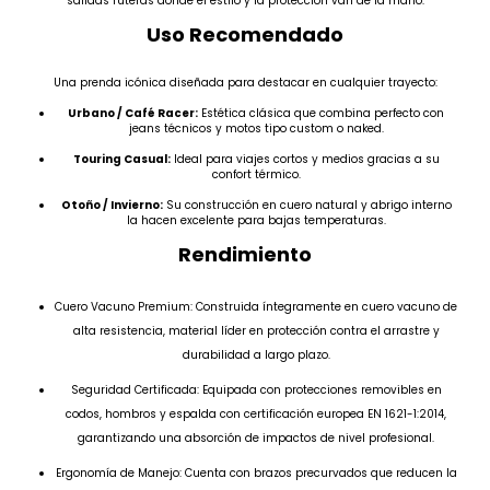
salidas ruteras donde el estilo y la protección van de la mano.
Uso Recomendado
Una prenda icónica diseñada para destacar en cualquier trayecto:
Urbano / Café Racer:
Estética clásica que combina perfecto con
jeans técnicos y motos tipo custom o naked.
Touring Casual:
Ideal para viajes cortos y medios gracias a su
confort térmico.
Otoño / Invierno:
Su construcción en cuero natural y abrigo interno
la hacen excelente para bajas temperaturas.
Rendimiento
Cuero Vacuno Premium: Construida íntegramente en cuero vacuno de
alta resistencia, material líder en protección contra el arrastre y
durabilidad a largo plazo.
Seguridad Certificada: Equipada con protecciones removibles en
codos, hombros y espalda con certificación europea EN 1621-1:2014,
garantizando una absorción de impactos de nivel profesional.
Ergonomía de Manejo: Cuenta con brazos precurvados que reducen la