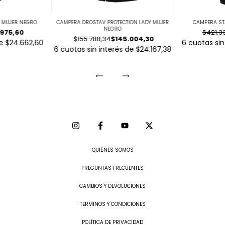
 MUJER NEGRO
CAMPERA DROSTAV PROTECTION LADY MUJER
CAMPERA ST
NEGRO
.975,60
$421.3
$155.788,34
$145.004,30
de
$24.662,60
6
cuotas sin
6
cuotas sin interés de
$24.167,38
QUIÉNES SOMOS
PREGUNTAS FRECUENTES
CAMBIOS Y DEVOLUCIONES
TERMINOS Y CONDICIONES
POLÍTICA DE PRIVACIDAD