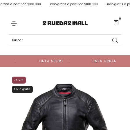
tis a partir de $100.000
Envio gratis a partir de $100.000
Envio gratis a parti
0
LINEA SPORT
LINEA URBAN
7
%
OFF
Envío gratis