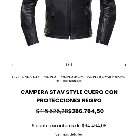
1
/
4
Inicio
.
INDUMENTARIA
.
CAMPERAS
.
CAMPERAS URBANAS
.
CAMPERA STAV STYLE CUERO CON
PROTECCIONES NEGRO
CAMPERA STAV STYLE CUERO CON
PROTECCIONES NEGRO
$415.525,28
$386.784,50
6
cuotas sin interés de
$64.464,08
Ver más detalles