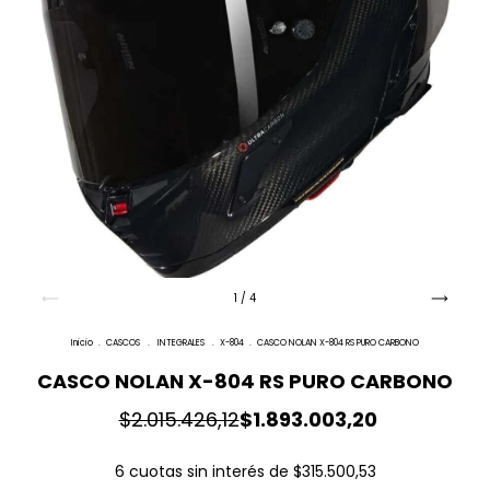
1
/
4
Inicio
.
CASCOS
.
INTEGRALES
.
X-804
.
CASCO NOLAN X-804 RS PURO CARBONO
CASCO NOLAN X-804 RS PURO CARBONO
$2.015.426,12
$1.893.003,20
6
cuotas sin interés de
$315.500,53