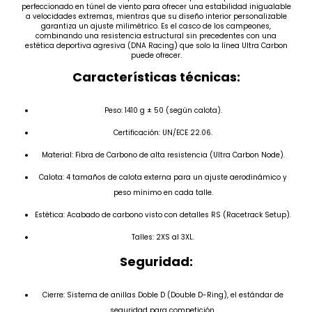
perfeccionado en túnel de viento para ofrecer una estabilidad inigualable
a velocidades extremas, mientras que su diseño interior personalizable
garantiza un ajuste milimétrico. Es el casco de los campeones,
combinando una resistencia estructural sin precedentes con una
estética deportiva agresiva (DNA Racing) que solo la línea Ultra Carbon
puede ofrecer.
Características técnicas:
Peso: 1410 g ± 50 (según calota).
Certificación: UN/ECE 22.06.
Material: Fibra de Carbono de alta resistencia (Ultra Carbon Node).
Calota: 4 tamaños de calota externa para un ajuste aerodinámico y
peso mínimo en cada talle.
Estética: Acabado de carbono visto con detalles RS (Racetrack Setup).
Talles: 2XS al 3XL.
Seguridad:
Cierre: Sistema de anillas Doble D (Double D-Ring), el estándar de
seguridad para competición.