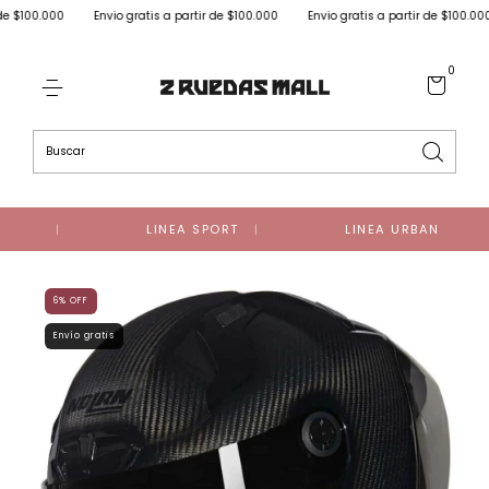
00
Envio gratis a partir de $100.000
Envio gratis a partir de $100.000
Envi
0
LINEA SPORT
LINEA URBAN
6
%
OFF
Envío gratis