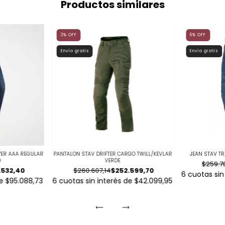
Productos similares
3
%
OFF
6
%
OFF
Envío gratis
Envío gratis
AYER AAA REGULAR
PANTALON STAV DRIFTER CARGO TWILL/KEVLAR
JEAN STAV T
O
VERDE
$259.7
.532,40
$260.607,14
$252.599,70
6
cuotas sin
de
$95.088,73
6
cuotas sin interés de
$42.099,95