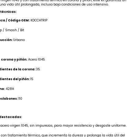
 virgen 1045 y con tratamiento térmico en corona y piñón, este kit garantiza un
una vida útil prolongada, incluso bajo condiciones de uso intensivo.
 técnicas:
za / Código OEM:
KDCCHTRIP
p / Smash / Bit
ducción:
Urbano
 corona y piñón:
Acero 1045
ientes de la corona:
35
ientes del piñón:
15
na:
428H
eslabones:
110
 destacadas:
 acero virgen 1045, sin impurezas, para mayor resistencia y desgaste uniforme.
 con tratamiento térmico, que incrementa la dureza y prolonga la vida útil del