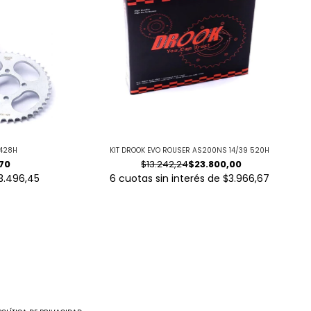
 428H
KIT DROOK EVO ROUSER AS200NS 14/39 520H
,70
$13.242,24
$23.800,00
3.496,45
6
cuotas sin interés de
$3.966,67