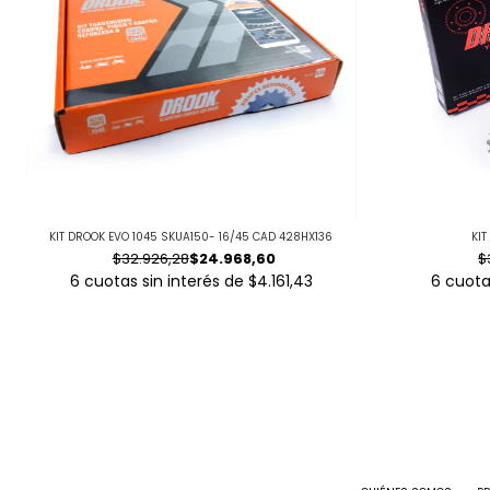
KIT DROOK EVO 1045 SKUA150- 16/45 CAD 428HX136
KIT
$32.926,28
$24.968,60
$
6
cuotas sin interés de
$4.161,43
6
cuota