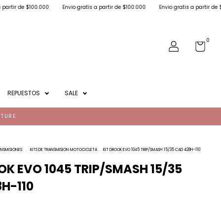
 $100.000
Envio gratis a partir de $100.000
Envio gratis a partir de $100.000
0
REPUESTOS
SALE
NTURE
NSMISIONES
.
KITS DE TRANSMISION MOTOCICLETA
.
KIT DROOK EVO 1045 TRIP/SMASH 15/35 CAD 428H-110
OK EVO 1045 TRIP/SMASH 15/35
H-110