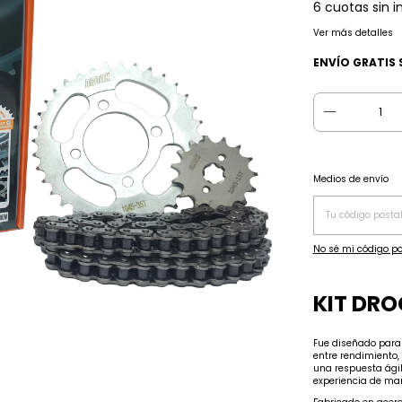
6
cuotas sin i
Ver más detalles
ENVÍO GRATIS
Entregas para el CP
Medios de envío
No sé mi código po
KIT DR
Fue diseñado para 
entre rendimiento,
una respuesta ágil
experiencia de man