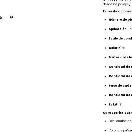
Fabricado en acero
desgaste parejo y 
Especificaciones
Número de pie
Aplicación:
Tri
Estilo de con
Color:
Gris
Material de la
Cantidad de d
Cantidad de d
Paso de cade
Cantidad de 
Es kit:
Sí
Características
Fabricación en
Corona y piñón