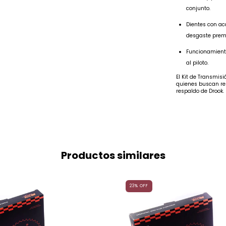
conjunto.
Dientes con ac
desgaste prem
Funcionamiento
al piloto.
El Kit de Transmisi
quienes buscan res
respaldo de Drook.
Productos similares
23
%
OFF