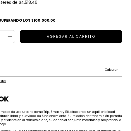
nterés de
$4.518,46
SUPERANDO LOS
$100.000,00
Cambiar CP
:
Calcular
stal
OOK
motos de uso urbano como Trip, Smash y Bit, ofreciendo un equilibrio ideal
 durabilidad y suavidad de funcionamiento. Su relación de transmisión permite
 y eficiente en el tránsito diario, cuidando el conjunto mecánico y mejorando la
ejo.