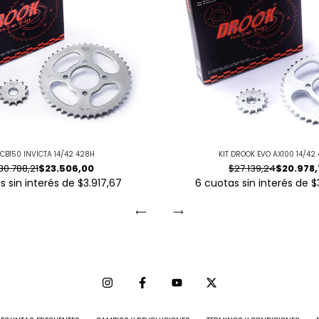
 CB150 INVICTA 14/42 428H
KIT DROOK EVO AX100 14/42
30.788,21
$23.506,00
$27.139,24
$20.978
s sin interés de
$3.917,67
6
cuotas sin interés de
$