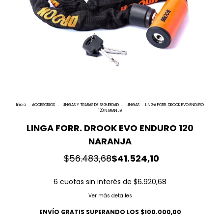
Inicio
.
ACCESORIOS
.
LINGAS Y TRABAS DE SEGURIDAD
.
LINGAS
.
LINGA FORR. DROOK EVO ENDURO
120 NARANJA
LINGA FORR. DROOK EVO ENDURO 120
NARANJA
$56.483,68
$41.524,10
6
cuotas sin interés de
$6.920,68
Ver más detalles
ENVÍO GRATIS
SUPERANDO LOS
$100.000,00