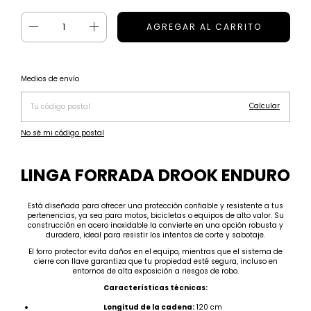
Cambiar CP
Entregas para el CP:
Medios de envío
Calcular
No sé mi código postal
LINGA FORRADA DROOK ENDURO
Está diseñada para ofrecer una protección confiable y resistente a tus
pertenencias, ya sea para motos, bicicletas o equipos de alto valor. Su
construcción en acero inoxidable la convierte en una opción robusta y
duradera, ideal para resistir los intentos de corte y sabotaje.
El forro protector evita daños en el equipo, mientras que el sistema de
cierre con llave garantiza que tu propiedad esté segura, incluso en
entornos de alta exposición a riesgos de robo.
Características técnicas:
Longitud de la cadena:
120 cm