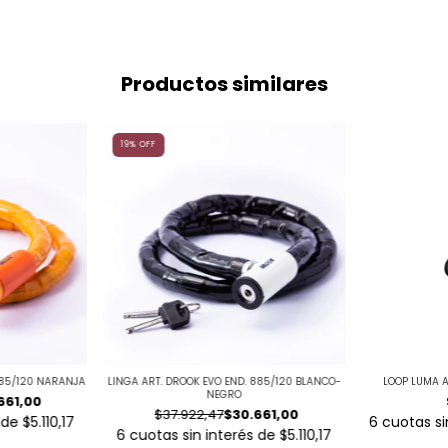
Productos similares
19
%
OFF
885/120 NARANJA
LINGA ART. DROOK EVO END. 885/120 BLANCO-
LOOP LUMA 
NEGRO
661,00
$37.922,47
$30.661,00
s de
$5.110,17
6
cuotas si
6
cuotas sin interés de
$5.110,17