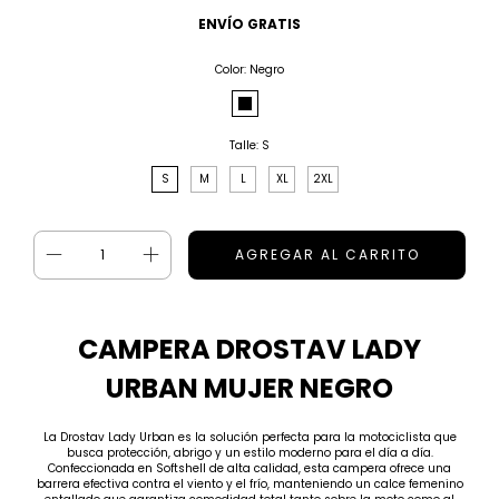
ENVÍO GRATIS
Color:
Negro
Talle:
S
S
M
L
XL
2XL
CAMPERA DROSTAV LADY
URBAN MUJER NEGRO
La Drostav Lady Urban es la solución perfecta para la motociclista que
busca protección, abrigo y un estilo moderno para el día a día.
Confeccionada en Softshell de alta calidad, esta campera ofrece una
barrera efectiva contra el viento y el frío, manteniendo un calce femenino