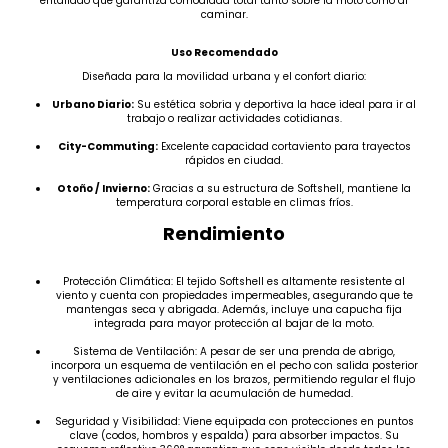
entallado que garantiza comodidad total tanto sobre la moto como al
caminar.
Uso Recomendado
Diseñada para la movilidad urbana y el confort diario:
Urbano Diario:
Su estética sobria y deportiva la hace ideal para ir al
trabajo o realizar actividades cotidianas.
City-Commuting:
Excelente capacidad cortaviento para trayectos
rápidos en ciudad.
Otoño / Invierno:
Gracias a su estructura de Softshell, mantiene la
temperatura corporal estable en climas fríos.
Rendimiento
Protección Climática: El tejido Softshell es altamente resistente al
viento y cuenta con propiedades impermeables, asegurando que te
mantengas seca y abrigada. Además, incluye una capucha fija
integrada para mayor protección al bajar de la moto.
Sistema de Ventilación: A pesar de ser una prenda de abrigo,
incorpora un esquema de ventilación en el pecho con salida posterior
y ventilaciones adicionales en los brazos, permitiendo regular el flujo
de aire y evitar la acumulación de humedad.
Seguridad y Visibilidad: Viene equipada con protecciones en puntos
clave (codos, hombros y espalda) para absorber impactos. Su