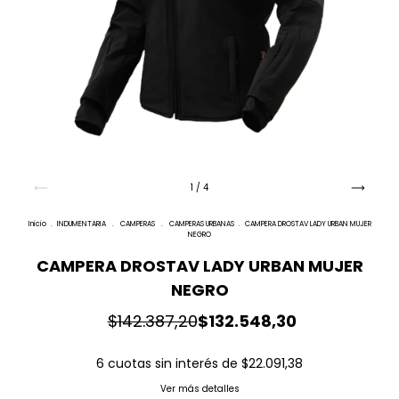
1
/
4
Inicio
.
INDUMENTARIA
.
CAMPERAS
.
CAMPERAS URBANAS
.
CAMPERA DROSTAV LADY URBAN MUJER
NEGRO
CAMPERA DROSTAV LADY URBAN MUJER
NEGRO
$142.387,20
$132.548,30
6
cuotas sin interés de
$22.091,38
Ver más detalles