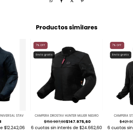
Productos similares
7
%
OFF
7
%
OFF
Envío gratis
Envío gratis
UNIVERSAL STAV
CAMPERA DROSTAV HUNTER MUJER NEGRO
CAMPERA ST
8
$158.987,88
$147.975,60
$421.3
de
$12.242,06
6
cuotas sin interés de
$24.662,60
6
cuotas sin