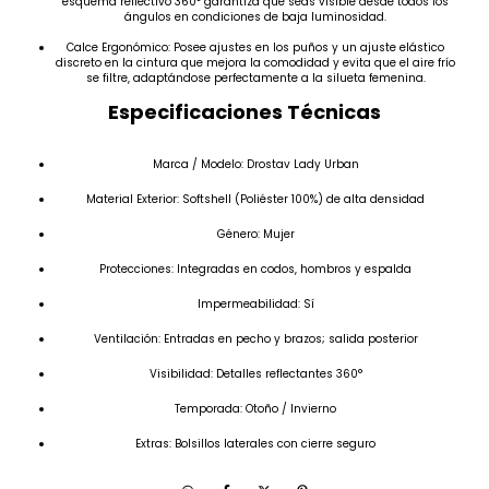
esquema reflectivo 360° garantiza que seas visible desde todos los
ángulos en condiciones de baja luminosidad.
Calce Ergonómico: Posee ajustes en los puños y un ajuste elástico
discreto en la cintura que mejora la comodidad y evita que el aire frío
se filtre, adaptándose perfectamente a la silueta femenina.
Especificaciones Técnicas
Marca / Modelo: Drostav Lady Urban
Material Exterior: Softshell (Poliéster 100%) de alta densidad
Género: Mujer
Protecciones: Integradas en codos, hombros y espalda
Impermeabilidad: Sí
Ventilación: Entradas en pecho y brazos; salida posterior
Visibilidad: Detalles reflectantes 360°
Temporada: Otoño / Invierno
Extras: Bolsillos laterales con cierre seguro