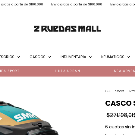
ir de $100.000
Envio gratis a partir de $100.000
Envio gratis a partir de $100
ESORIOS
CASCOS
INDUMENTARIA
NEUMATICOS
NEA SPORT
LINEA URBAN
LINEA ADVE
Inicio
.
CASCOS
.
INTE
CASCO 
$271.198,91
6
cuotas sin i