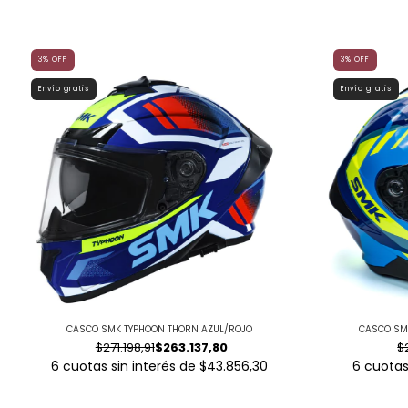
3
%
OFF
3
%
OFF
Envío gratis
Envío gratis
CASCO SMK TYPHOON THORN AZUL/ROJO
CASCO SM
$271.198,91
$263.137,80
$
6
cuotas sin interés de
$43.856,30
6
cuotas