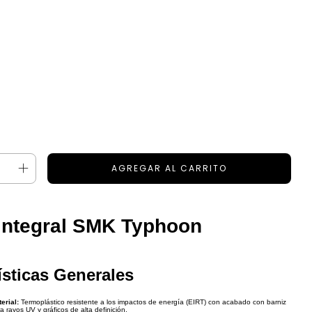
Integral SMK Typhoon
ísticas Generales
erial:
Termoplástico resistente a los impactos de energía (EIRT) con acabado con barniz
a rayos UV y gráficos de alta definición.