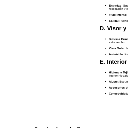
Entradas:
Supe
respiración y 
Flujo Interno:
Salida:
Puerto 
D. Visor y
Sistema Princ
extra ancho
Visor Solar:
In
Antiniebla:
Pre
E. Interio
Higiene y Tej
interior hipoa
Ajuste:
Espuma
Accesorios de
Conectividad: