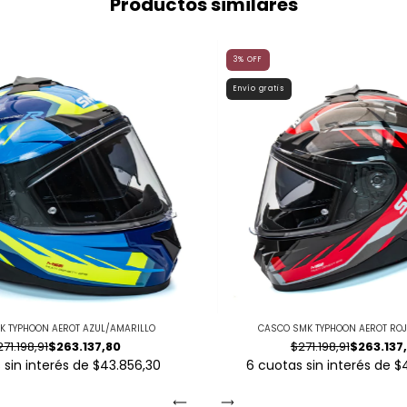
Productos similares
3
%
OFF
Envío gratis
K TYPHOON AEROT AZUL/AMARILLO
CASCO SMK TYPHOON AEROT RO
271.198,91
$263.137,80
$271.198,91
$263.137
 sin interés de
$43.856,30
6
cuotas sin interés de
$