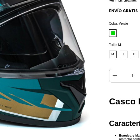
Ver más detalles
ENVÍO GRATIS
Color:
Verde
Talle:
M
M
L
XL
Casco 
Caracter
Estética y Mat
protector contr