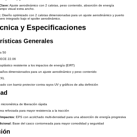
Clave:
Ajuste aerodinámico con 2 calotas, peso contenido, absorción de energía
ampo visual extra ancho.
:
Diseño optimizado con 2 calotas dimensionadas para un ajuste aerodinámico y puerto
ero integrado bajo el spoiler aerodinámico.
cnica y Especificaciones
rísticas Generales
± 50
ECE 22.06
plástico resistente a los impactos de energía (EIRT)
años dimensionados para un ajuste aerodinámico y peso contenido
2XL
do con barniz protector contra rayos UV y gráficos de alta definición
dad
 micrométrica de liberación rápida
ea reforzada para mayor resistencia a la tracción
 Impactos:
EPS con acolchado multi-densidad para una absorción de energía progresiva
icional:
Base del casco contorneada para mayor comodidad y seguridad
ción