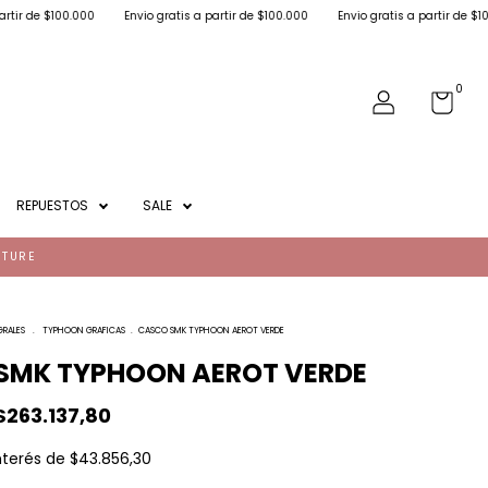
.000
Envio gratis a partir de $100.000
Envio gratis a partir de $100.000
Env
0
REPUESTOS
SALE
NTURE
GRALES
.
TYPHOON GRAFICAS
.
CASCO SMK TYPHOON AEROT VERDE
SMK TYPHOON AEROT VERDE
$263.137,80
nterés de
$43.856,30