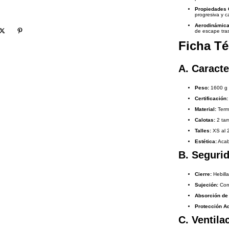
Propiedades 
progresiva y c
Aerodinámica
de escape tras
Ficha Té
A. Caracte
Peso:
1600 g 
Certificación:
Material:
Termo
Calotas:
2 tam
Talles:
XS al 
Estética:
Acaba
B. Seguri
Cierre:
Hebilla
Sujeción:
Corr
Absorción de
Protección Ad
C. Ventila