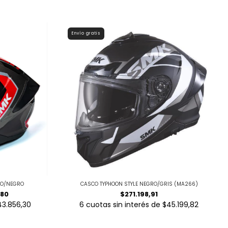
Envío gratis
JO/NEGRO
CASCO TYPHOON STYLE NEGRO/GRIS (MA266)
,80
$271.198,91
43.856,30
6
cuotas sin interés de
$45.199,82