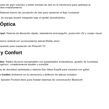
rior de gran volumen y doble entrada de aire en la mentonera para optimizar la
evitar empañamiento
Sistema interno de circulación de aire para mantener el flujo constante
de escape trasero integrado bajo el spoiler aerodinámico
 Óptica
ipal:
Sistema de liberación rápida, tratamiento anti-rasguño, protección UV y campo visual
terno retráctil con accionamiento lateral (Doble visor)
parado para instalación de Pinlock® 70
r y Confort
idos:
Tejidos técnicos transpirables con propiedades antiestáticas, gestión de humedad,
lergénico, completamente lavable y extraíble
 de densidad optimizada y sistema Eye Glass Easyfit para usuarios con gafas
 Confort:
Antiviento en la mentonera y deflector de aliento incluidos
Speaker Pockets listos para instalar sistemas de comunicación Bluetooth