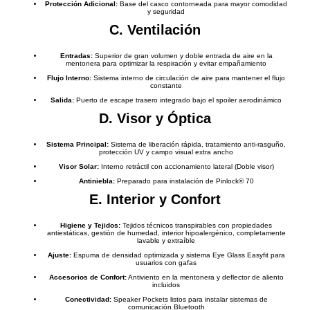
Protección Adicional:
Base del casco contorneada para mayor comodidad
y seguridad
C. Ventilación
Entradas:
Superior de gran volumen y doble entrada de aire en la
mentonera para optimizar la respiración y evitar empañamiento
Flujo Interno:
Sistema interno de circulación de aire para mantener el flujo
constante
Salida:
Puerto de escape trasero integrado bajo el spoiler aerodinámico
D. Visor y Óptica
Sistema Principal:
Sistema de liberación rápida, tratamiento anti-rasguño,
protección UV y campo visual extra ancho
Visor Solar:
Interno retráctil con accionamiento lateral (Doble visor)
Antiniebla:
Preparado para instalación de Pinlock® 70
E. Interior y Confort
Higiene y Tejidos:
Tejidos técnicos transpirables con propiedades
antiestáticas, gestión de humedad, interior hipoalergénico, completamente
lavable y extraíble
Ajuste:
Espuma de densidad optimizada y sistema Eye Glass Easyfit para
usuarios con gafas
Accesorios de Confort:
Antiviento en la mentonera y deflector de aliento
incluidos
Conectividad:
Speaker Pockets listos para instalar sistemas de
comunicación Bluetooth