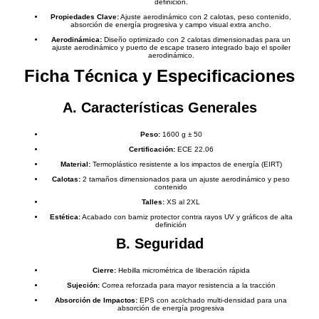
definición.
Propiedades Clave:
Ajuste aerodinámico con 2 calotas, peso contenido,
absorción de energía progresiva y campo visual extra ancho.
Aerodinámica:
Diseño optimizado con 2 calotas dimensionadas para un
ajuste aerodinámico y puerto de escape trasero integrado bajo el spoiler
aerodinámico.
Ficha Técnica y Especificaciones
A. Características Generales
Peso:
1600 g ± 50
Certificación:
ECE 22.06
Material:
Termoplástico resistente a los impactos de energía (EIRT)
Calotas:
2 tamaños dimensionados para un ajuste aerodinámico y peso
contenido
Talles:
XS al 2XL
Estética:
Acabado con barniz protector contra rayos UV y gráficos de alta
definición
B. Seguridad
Cierre:
Hebilla micrométrica de liberación rápida
Sujeción:
Correa reforzada para mayor resistencia a la tracción
Absorción de Impactos:
EPS con acolchado multi-densidad para una
absorción de energía progresiva