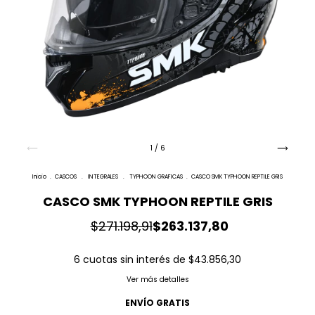
1
/
6
Inicio
.
CASCOS
.
INTEGRALES
.
TYPHOON GRAFICAS
.
CASCO SMK TYPHOON REPTILE GRIS
CASCO SMK TYPHOON REPTILE GRIS
$271.198,91
$263.137,80
6
cuotas sin interés de
$43.856,30
Ver más detalles
ENVÍO GRATIS