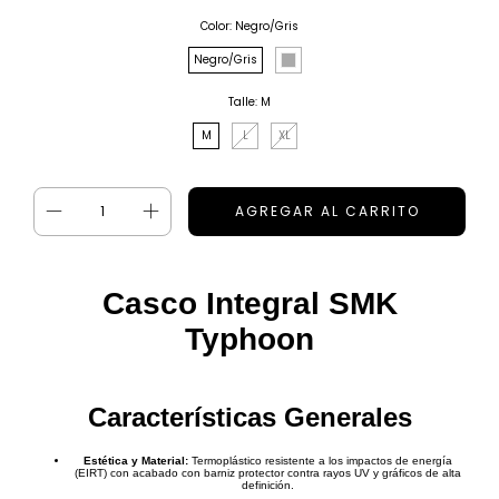
Color:
Negro/Gris
Negro/Gris
Talle:
M
M
L
XL
Casco Integral SMK
Typhoon
Características Generales
Estética y Material:
Termoplástico resistente a los impactos de energía
(EIRT) con acabado con barniz protector contra rayos UV y gráficos de alta
definición.