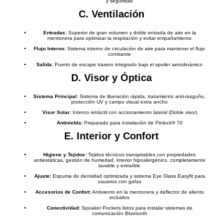
y seguridad
C. Ventilación
Entradas:
Superior de gran volumen y doble entrada de aire en la
mentonera para optimizar la respiración y evitar empañamiento
Flujo Interno:
Sistema interno de circulación de aire para mantener el flujo
constante
Salida:
Puerto de escape trasero integrado bajo el spoiler aerodinámico
D. Visor y Óptica
Sistema Principal:
Sistema de liberación rápida, tratamiento anti-rasguño,
protección UV y campo visual extra ancho
Visor Solar:
Interno retráctil con accionamiento lateral (Doble visor)
Antiniebla:
Preparado para instalación de Pinlock® 70
E. Interior y Confort
Higiene y Tejidos:
Tejidos técnicos transpirables con propiedades
antiestáticas, gestión de humedad, interior hipoalergénico, completamente
lavable y extraíble
Ajuste:
Espuma de densidad optimizada y sistema Eye Glass Easyfit para
usuarios con gafas
Accesorios de Confort:
Antiviento en la mentonera y deflector de aliento
incluidos
Conectividad:
Speaker Pockets listos para instalar sistemas de
comunicación Bluetooth