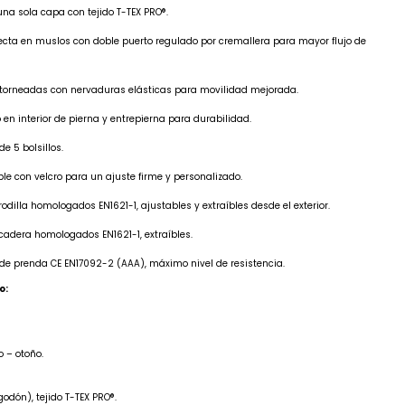
na sola capa con tejido T-TEX PRO®.
recta en muslos con doble puerto regulado por cremallera para mayor flujo de
torneadas con nervaduras elásticas para movilidad mejorada.
 en interior de pierna y entrepierna para durabilidad.
e 5 bolsillos.
le con velcro para un ajuste firme y personalizado.
rodilla homologados EN1621-1, ajustables y extraíbles desde el exterior.
 cadera homologados EN1621-1, extraíbles.
e prenda CE EN17092-2 (AAA), máximo nivel de resistencia.
o:
 – otoño.
odón), tejido T-TEX PRO®.