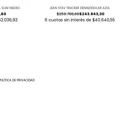
 A SLIM NEGRO
JEAN STAV TRACKER DENIM/KEVLAR AZUL
,60
$259.786,66
$243.843,30
62.036,93
6
cuotas sin interés de
$40.640,55
POLÍTICA DE PRIVACIDAD