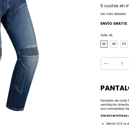
6
cuotas sin i
Ver más detalles
ENVÍO GRATIS
Talle:
46
46
48
50
PANTAL
Pantalón de corte h
ventilación direct
con comodidad, fr
Características 
Denim 12.5 oz d