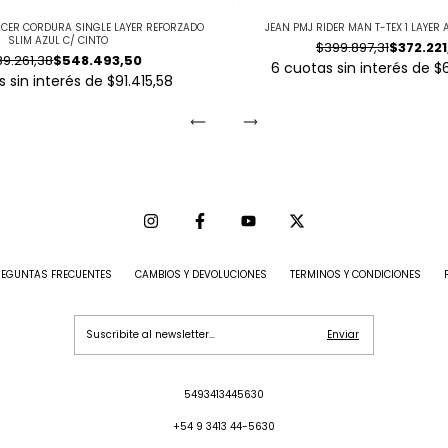
ACER CORDURA SINGLE LAYER REFORZADO
JEAN PMJ RIDER MAN T-TEX 1 LAYER
SLIM AZUL C/ CINTO
$399.897,31
$372.221
9.261,38
$548.493,50
6
cuotas sin interés de
$
 sin interés de
$91.415,58
REGUNTAS FRECUENTES
CAMBIOS Y DEVOLUCIONES
TERMINOS Y CONDICIONES
5493413445630
+54 9 3413 44-5630