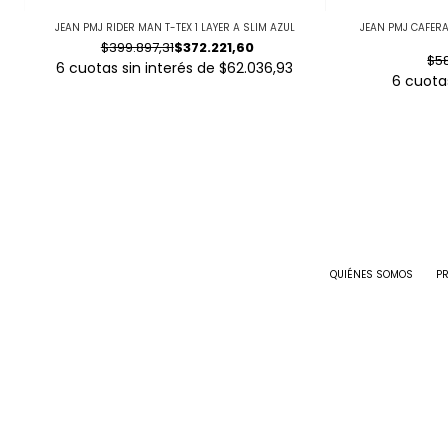
JEAN PMJ RIDER MAN T-TEX 1 LAYER A SLIM AZUL
JEAN PMJ CAFER
$399.897,31
$372.221,60
$58
6
cuotas sin interés de
$62.036,93
6
cuotas
QUIÉNES SOMOS
P