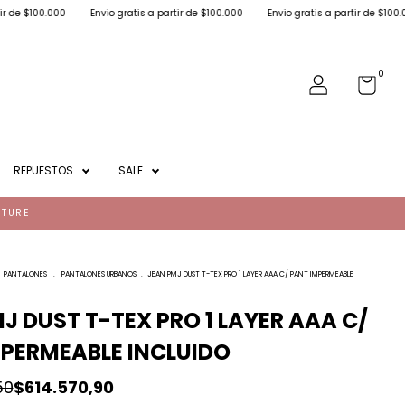
.000
Envio gratis a partir de $100.000
Envio gratis a partir de $100.000
Env
0
REPUESTOS
SALE
NTURE
PANTALONES
.
PANTALONES URBANOS
.
JEAN PMJ DUST T-TEX PRO 1 LAYER AAA C/ PANT IMPERMEABLE
J DUST T-TEX PRO 1 LAYER AAA C/
PERMEABLE INCLUIDO
50
$614.570,90