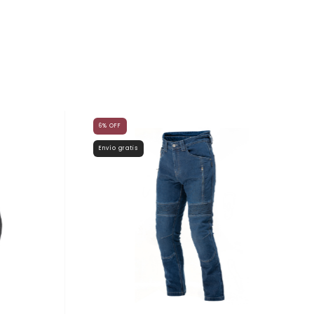
6
%
OFF
Envío gratis