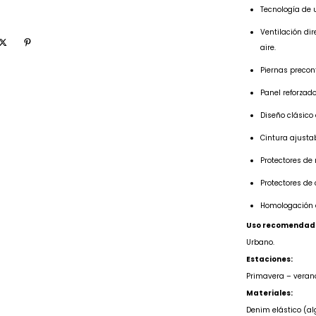
Tecnología de u
Ventilación di
aire.
Piernas precon
Panel reforzado
Diseño clásico d
Cintura ajustab
Protectores de 
Protectores de
Homologación d
Uso recomendad
Urbano.
Estaciones:
Primavera – verano
Materiales:
Denim elástico (alg