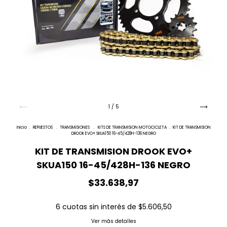
1
/
5
Inicio
.
REPUESTOS
.
TRANSMISIONES
.
KITS DE TRANSMISION MOTOCICLETA
.
KIT DE TRANSMISION
DROOK EVO+ SKUA150 16-45/428H-136 NEGRO
KIT DE TRANSMISION DROOK EVO+
SKUA150 16-45/428H-136 NEGRO
$33.638,97
6
cuotas sin interés de
$5.606,50
Ver más detalles