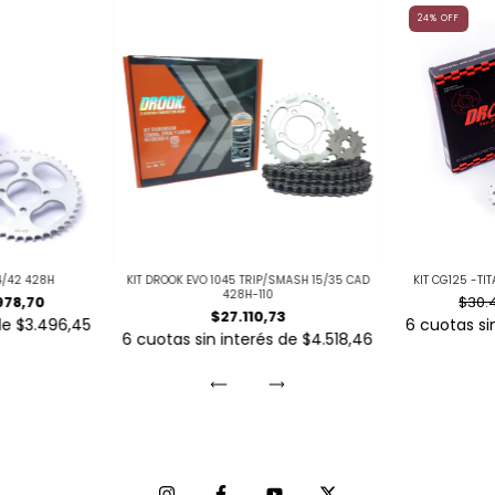
24
%
OFF
4/42 428H
KIT DROOK EVO 1045 TRIP/SMASH 15/35 CAD
KIT CG125 -TI
428H-110
978,70
$30.4
$27.110,73
de
$3.496,45
6
cuotas si
6
cuotas sin interés de
$4.518,46