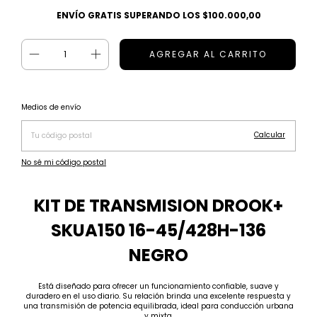
ENVÍO GRATIS
SUPERANDO LOS
$100.000,00
Cambiar CP
Entregas para el CP:
Medios de envío
Calcular
No sé mi código postal
KIT DE TRANSMISION DROOK+
SKUA150 16-45/428H-136
NEGRO
Está diseñado para ofrecer un funcionamiento confiable, suave y
duradero en el uso diario. Su relación brinda una excelente respuesta y
una transmisión de potencia equilibrada, ideal para conducción urbana
y mixta.